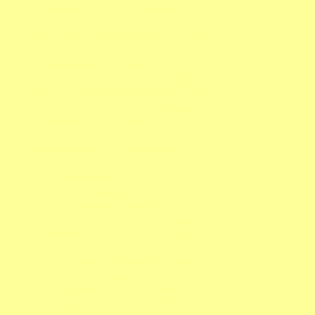
http://www.pflegestuetzpunkt-kiel.de
http://www.pflegestuetzpunkt-magdeburg.de
http://www.pflegestuetzpunkt-mainz.de
http://www.pflegestuetzpunkt-mannheim.de
http://www.pflegestuetzpunkt-nuernberg.de
http://www.pflegestuetzpunkt-regensburg.de
http://www.pflegestuetzpunkt-saarbruecken.de
http://www.pflegestuetzpunkt-wiesbaden.de
http://www.pflegestuetzpunkt-wuerzburg.de
http://www.soziale-und-familiaere-hilfe-ev.de
http://www.athletics-wc.com
http://www.basketball-worldcup.com
http://www.icehockey-wc.com
http://www.icehockey-worldcup.com
http://www.lillehammer2018.com
http://www.munich018.com
http://www.olymp-games.com
http://www.prag2016.com
http://www.sailing-wc.com
http://www.ski-wc.com