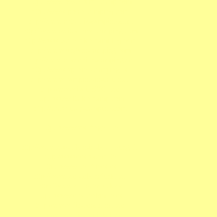
http://www.oesterreich-camp.com
http://www.polen-camping.com
http://www.schweiz-camping.com
http://www.switzerland-camping.com
http://www.tschechien-camping.com
http://www.ungarn-camping.com
http://www.slowenien-camping.de
http://www.spanien-camping.de
http://www.camping-in-italien.de
http://www.italien2013.de
http://www.italien-camp.com
http://www.italy-camping.com
http://www.seelfingen.de
http://www.das-leben-ist-bewegung.de
http://www.der-atem.de
http://www.der-friede.de
http://www.der-lebensfunke.de
http://www.der-schmuck.de
http://www.die-denkmale.de
http://www.die-geschenke.de
http://www.die-heiligkeit.de