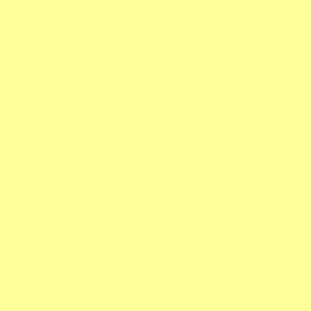
http://www.deutschland-wandern.de
http://www.deutschland2015.de
http://www.die-walhalla.de
http://www.die-zugspitze.de
http://www.herkules-denkmal.de
http://www.ostsee-nordsee.de
http://www.renn-steig.de
http://www.the-alps.de
http://www.brandenburger-tor.com
http://www.pfaelzer-wald.com
http://www.schwaebische-alp.com
http://www.wandern-in-deutschland.de
http://www.derpflegestuetzpunkt.de
http://www.die-seniorenberatung.de
http://www.forum-alter.de
http://www.forum-senioren.de
http://www.pflegestuetzpunkt-aachen.de
http://www.pflegestuetzpunkt-bodensee.de
http://www.pflegestuetzpunkt-erfurt.de
http://www.pflegestuetzpunkt-freiburg.de
http://www.pflegestuetzpunkt-heidelberg.de