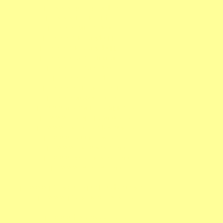
http://www.gute-gedanken.de
http://www.ichdichlieben.de
http://www.rainer-truoel.de
http://www.reichtagskuppel.de
http://www.reichstags-kuppel.de
http://www.unser-heimatland.de
http://www.verlag-truoel.de
http://www.welt-erbe.de
http://www.weihnachts-zeit.de
http://www.aussoehnung.de
http://www.alternativ-therapien.de
http://www.cheops-pyramide.de
http://www.das-tal-der-koenige.de
http://www.heilige-staetten.de
http://www.das-wasser.com
http://www.gottesgesetze.com
http://www.ou-zhou.com
http://www.pflegestuetzpunkt-ueberlingen.de
http://www.pflegedienst-truoel.de
http://www.bodensee2012.de