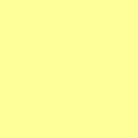
http://www.badminton-ueberlingen.de
http://www.superdrei.de
http://www.badminton-überlingen.de
http://www.dieaerzte666.de
http://www.tv-überlingen.de
http://www.camping-in-daenemark.de
http://www.camping-in-der-schweiz.de
http://www.camping-in-frankreich.de
http://www.camping-in-holland.de
http://www.camping-in-kroatien.de
http://www.camping-in-oesterreich.de